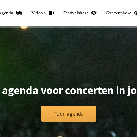
Agenda
Video's
Festivalshow
Concertshow
 agenda voor concerten in j
Toon agenda