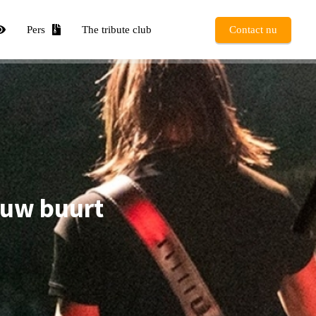
Pers
The tribute club
Contact nu
ouw buurt