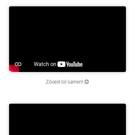
Zóveel lol samen! 😊